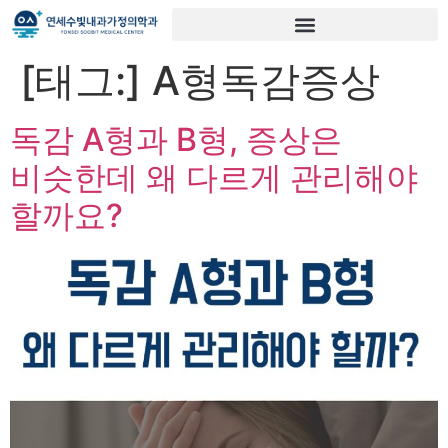
[태그:]
A형독감증상
독감 A형과 B형, 증상은
비슷한데 왜 다르게 관리해야
할까요?