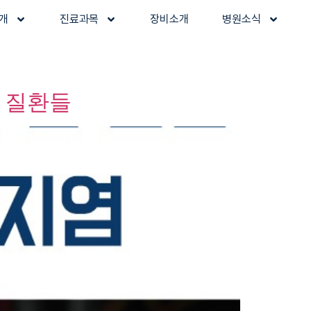
개
진료과목
장비소개
병원소식
 질환들