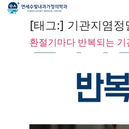
[태그:]
기관지염정
환절기마다 반복되는 기관