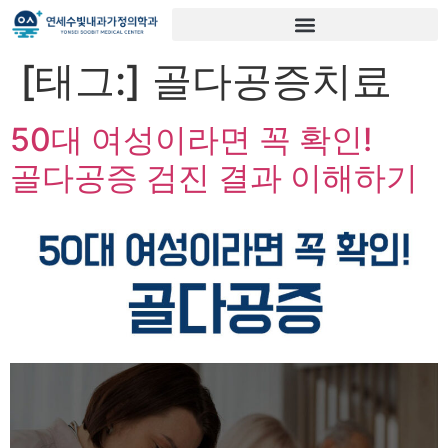
[태그:]
골다공증치료
50대 여성이라면 꼭 확인!
골다공증 검진 결과 이해하기