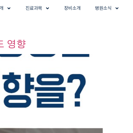
개
진료과목
장비소개
병원소식
도 영향