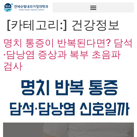
[카테고리:]
건강정보
명치 통증이 반복된다면? 담석
·담낭염 증상과 복부 초음파
검사