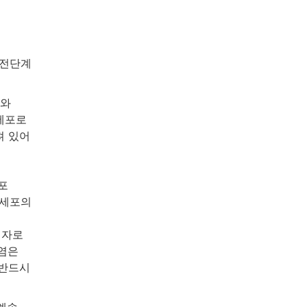
 전단계
조와
세포로
져 있어
포
 세포의
인자로
감염은
 반드시
계속