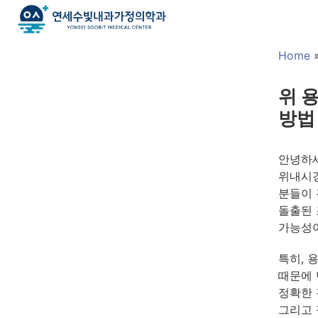
Home
위 
방법
안녕하세
위내시경
분들이 
돌출된 
가능성이
특히, 
때문에 
정확한 
그리고 