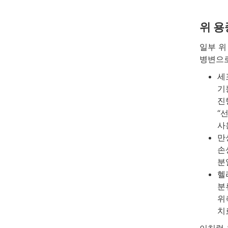
위 용
일부 위
병변으로
세
기
진
“선
사
만
손
분
헬
분
위
치
이처럼 