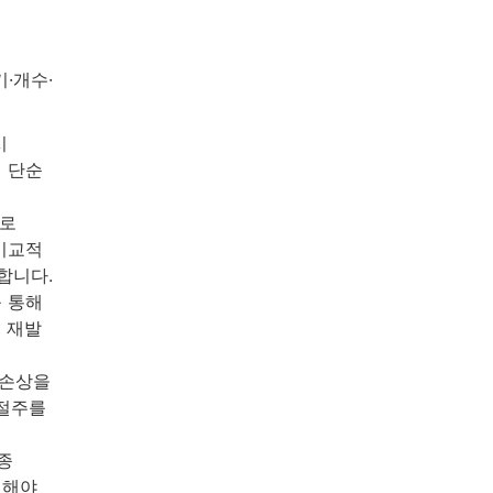
·개수·
시
 단순
으로
비교적
합니다.
 통해
 재발
 손상을
·절주를
종
의해야