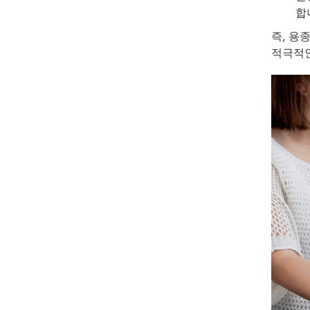
합
즉, 용
적극적인