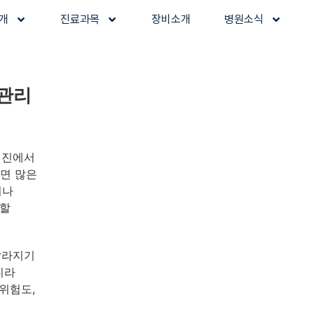
개
진료과목
장비소개
병원소식
 관리
검진에서
으면 많은
이나
전할
달라지기
니라
위험도,