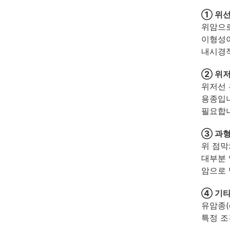
① 위선종
위암으로
이형성이
내시경적
② 위저선
위저선 
용종입니
필요합니
③ 과형성
위 점막
대부분 
암으로 
④ 기타
유암종(
특정 조