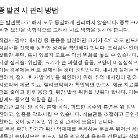
종 발견 시 관리 방법
은 발견했다고 해서 모두 동일하게 관리하지 않습니다. 종류·크기
위험 요인을 종합적으로 고려해 치료 방향을 정해야 합니다.
직검사 필수: 내시경 중 용종을 발견하면 크기가 작더라도 반드
직검사를 진행해 정확한 성격을 확인해야 합니다. 조직검사 없이
찰로만 두면, 혹시 있을지 모르는 악성 변화를 놓칠 수 있습니다.
시경 절제술: 위선종, 크기가 큰 과형성 용종, 모양이 비정상적
이는 경우에는 바로 절제하는 것이 원칙입니다. 내시경 절제는 
전하며, 절제 후 재발 여부를 확인하기 위해 추적 내시경이 필요
리코박터 제균 치료: 헬리코박터가 확인되면 반드시 제균 치료를
증을 줄이고 향후 용종 및 위암 발생 위험을 낮춰야 합니다. 이는
방에도 중요한 역할을 합니다.
활습관 교정: 짠 음식, 훈제 음식, 과도한 음주와 흡연은 위 점막
진하고, 염증을 악화시킬 수 있습니다. 식습관을 조절하고 금연
천하는 것이 장기적인 위 건강 관리에 도움이 됩니다.
물 복용 확인: 장기간 위산 억제제를 복용하는 분들은 위저선 용
생률이 높아지므로, 반드시 복용 필요성과 용량을 전문의와 상