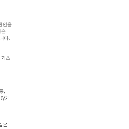
 원인을
환은
니다.
 기초
이
통,
 않게
깊은