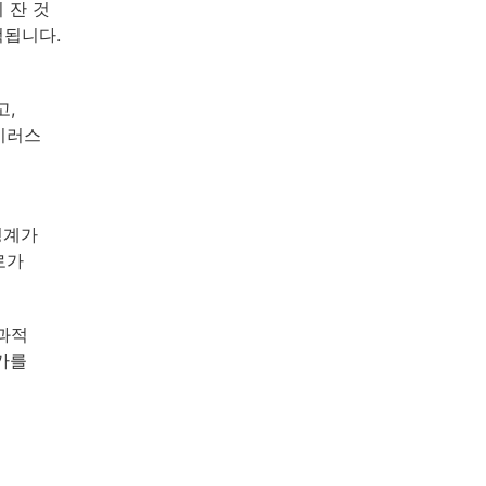
 잔 것
적됩니다.
고,
바이러스
경계가
로가
내과적
가를