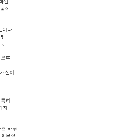
성화된
도움이
트폰이나
밤
다.
 오후
 개선에
 특히
가지
바쁜 하루
 회복할