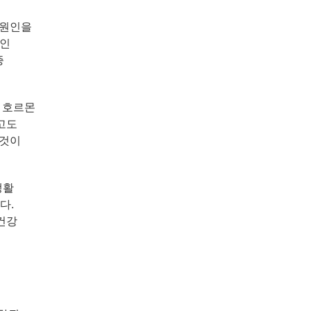
 원인을
적인
증
 호르몬
고도
 것이
생활
다.
건강