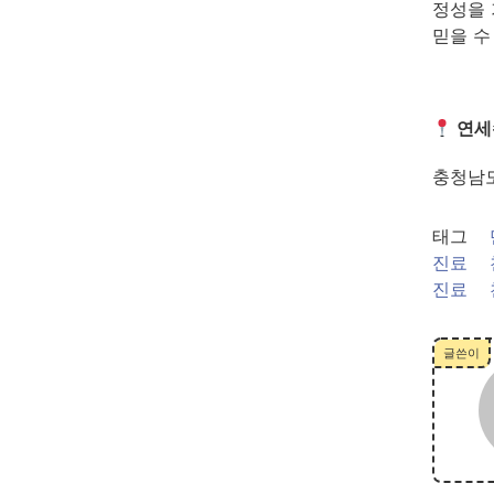
정성을 
믿을 수
연세
충청남도
태그
진료
진료
글쓴이