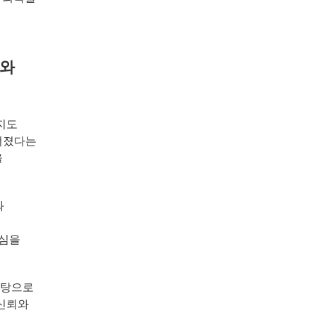
과와
을지도
너졌다는
을
와
진심을
바탕으로
 신뢰와