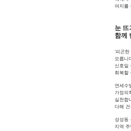
여지를 
눈 뜨
함께
‘피곤한
모릅니다
신호일 
회복할 
연세수
가정의학
실천합니
다해 건
성성동 
지역 주