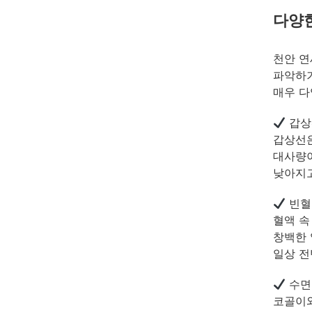
다양
천안 연
파악하기
매우 다
갑상
갑상선은
대사량이
낮아지고
빈혈
혈액 속
창백한 
일상 전
수면
코골이와