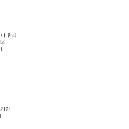
이나 휴식
간의
가
도라면
.