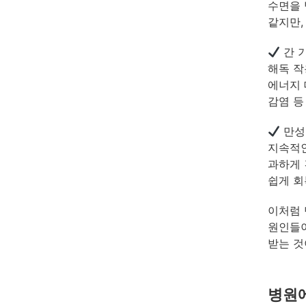
수면을 
같지만,
간 
해독 작
에너지 
감염 등
만성
지속적인
과하게 
쉽게 회
이처럼 
원인들이
받는 것
병원에