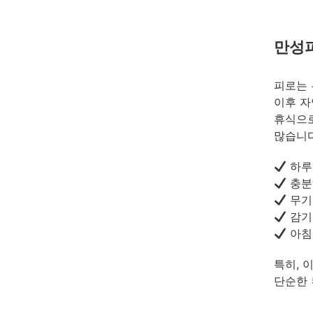
만성
피로는 
이후 자
휴식으로
많습니다
하루
충분
무기
감기
아침
특히, 
단순한 