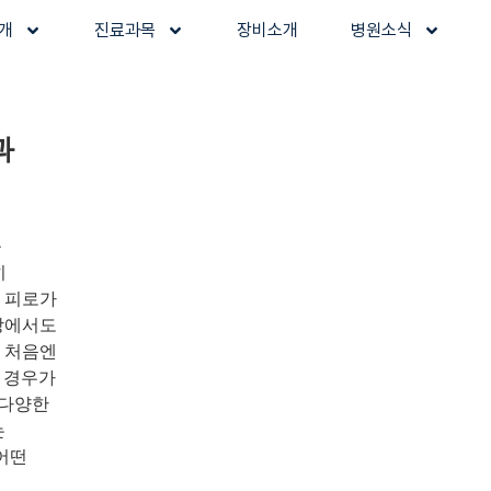
개
진료과목
장비소개
병원소식
과
를
히
 피로가
현장에서도
 처음엔
 경우가
 다양한
는
어떤