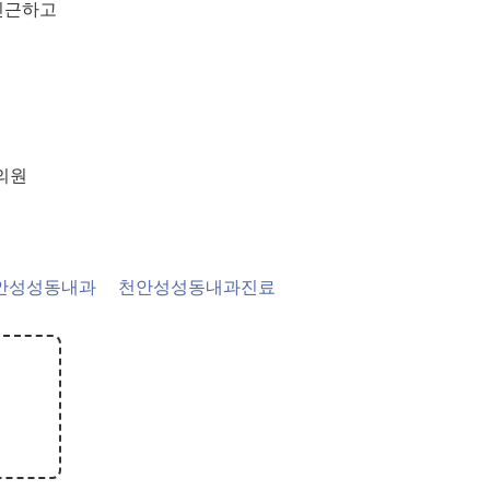
친근하고
과의원
안성성동내과
천안성성동내과진료