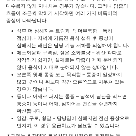
대수롭지 않게 지나치는 경우가 많습니다. 그러나 담즙의
흐름이 조금씩 막히기 시작하면 여러 가지 비특이적
증상이 나타납니다.
식후 더 심해지는 트림과 속 더부룩함 – 특히
점심이나 저녁에 기름진 음식 섭취 후 증상이
심해지는 패턴은 담낭 기능 저하를 의심해야 합니다.
메스꺼움과 구역질, 잦은 소화불량 – 위산 과다로
착각하기 쉽지만, 실제로는 담즙이 제때 분비되지
않아 음식이 제대로 분해되지 않는 상태입니다.
오른쪽 윗배 통증 또는 묵직함 – 통증이 일정하지
않고, 간이나 위보다 약간 오른쪽으로 치우쳐 있는
경우가 많습니다.
등이나 어깨로 퍼지는 통증 – 담석이 담관을 막으면
통증이 등이나 어깨, 심지어는 견갑골 주변까지
확산됩니다.
열감, 구토, 황달 – 담낭염이 심해지면 전신 증상으로
번지며, 이 경우 응급치료가 필요할 수 있습니다.
초기에는 위장약을 복용하면 일시적으로 호전되는 듯