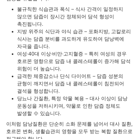
불규칙한 식습관과 폭식 – 식사 간격이 일정하지
않으면 담즙이 장시간 정체되어 담석 형성이
촉진됩니다.
지방 위주의 식단과 야식 습관 – 포화지방, 고칼로리
식사는 담즙 분비를 과도하게 유도하여 담낭벽에
자극을 줍니다.
여성·40대 이상·비만·고지혈증 – 특히 여성의 경우
호르몬 영향으로 담즙 내 콜레스테롤이 증가해 담석
위험이 더 높습니다.
급격한 체중감소나 단식 다이어트 – 담즙 성분의
균형이 깨지면서 담즙 내 콜레스테롤이 침전되어
결석을 형성합니다.
당뇨나 간질환, 특정 약물 복용 – 대사 이상이 담낭
운동성을 저하시키며, 약물로 인한 담즙 정체도
발생할 수 있습니다.
이처럼 담낭질환은 단순히 소화 문제를 넘어서 대사 질환,
호르몬 변화, 생활습관의 영향을 모두 받는 복합 질환으로
접근해야 합니다.