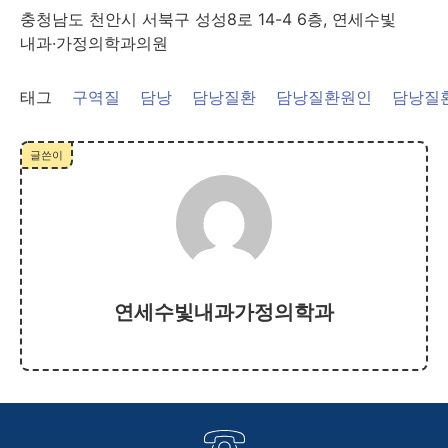
충청남도 천안시 서북구 성성8로 14-4 6층, 연세수빛
내과·가정의학과의원
태그
구역질
담낭
담낭질환
담낭질환원인
담낭질
글쓴이
연세수빛내과가정의학과