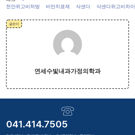
천안위고비처방
비만치료제
삭센다
삭센다위고비차이
글쓴이
연세수빛내과가정의학과
041.414.7505