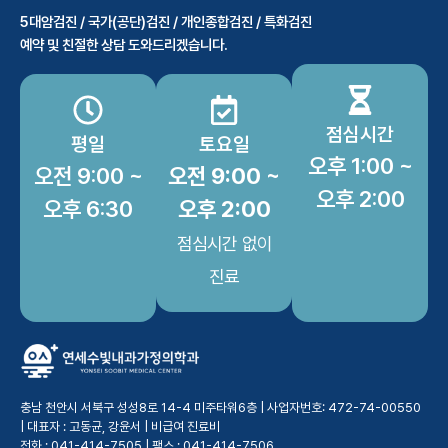
5대암검진 / 국가(공단)검진 / 개인종합검진 / 특화검진
예약 및 친절한 상담 도와드리겠습니다.
점심시간
평일
토요일
오후 1:00 ~
오전 9:00 ~
오전 9:00 ~
오후 2:00
오후 6:30
오후 2:00
점심시간 없이
진료
충남 천안시 서북구 성성8로 14-4 미주타워6층 | 사업자번호: 472-74-00550
| 대표자 : 고동균, 강윤서 |
비급여 진료비
전화 : 041-414-7505 | 팩스 : 041-414-7506